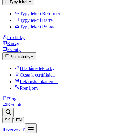
Typy lekcií
Typy lekcií Reformer
Typy lekcií Barre
Typy lekcií Poprad
Lektorky
Kurzy
Eventy
Pre lektorky
Hľadáme lektorky
Cesta k certifikácii
Lektorská akadémia
Prenájom
Blog
Kontakt
/
SK
EN
Rezervovať