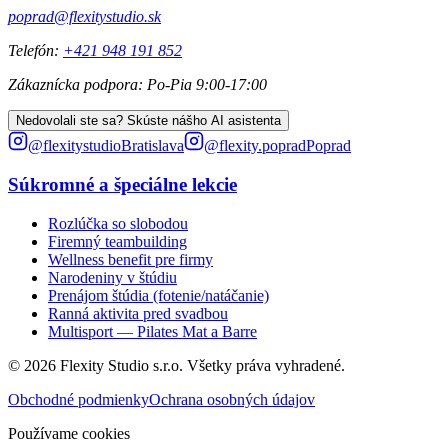
poprad@flexitystudio.sk
Telefón
:
+421 948 191 852
Zákaznícka podpora
:
Po-Pia 9:00-17:00
Nedovolali ste sa? Skúste nášho AI asistenta
@
flexitystudio
Bratislava
@
flexity.poprad
Poprad
Súkromné a špeciálne lekcie
Rozlúčka so slobodou
Firemný teambuilding
Wellness benefit pre firmy
Narodeniny v štúdiu
Prenájom štúdia (fotenie/natáčanie)
Ranná aktivita pred svadbou
Multisport — Pilates Mat a Barre
© 2026
Flexity Studio s.r.o. Všetky práva vyhradené.
Obchodné podmienky
Ochrana osobných údajov
Používame cookies