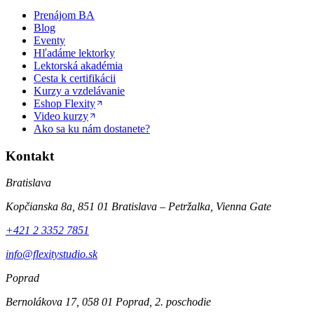
Prenájom BA
Blog
Eventy
Hľadáme lektorky
Lektorská akadémia
Cesta k certifikácii
Kurzy a vzdelávanie
Eshop Flexity
Video kurzy
Ako sa ku nám dostanete?
Kontakt
Bratislava
Kopčianska 8a, 851 01 Bratislava – Petržalka, Vienna Gate
+421 2 3352 7851
info@flexitystudio.sk
Poprad
Bernolákova 17, 058 01 Poprad, 2. poschodie