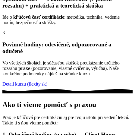
rozsahu) + praktická a teoretická skúška
Ide o
kľúčovú časť certifikácie
: metodika, technika, vedenie
hodín, bezpečnosť a skúšky.
3
Povinné hodiny: odcvičené, odpozorované a
odučené
Vo všetkých školách je súčasťou skúšok preukázanie určitého
rozsahu
praxe
(pozorovanie, vlastné cvičenie, výučba). Naše
konkrétne podmienky nájdeš na stránke kurzu.
Detail kurzu (flexity.sk)
Ako ti vieme pomôcť s praxou
Prax je kľúčová pre certifikáciu aj pre tvoju istotu pri vedení lekcií.
Takto ti s ňou vieme pomôcť:
1. Odcvičené hodiny (na sebe) — Client Hours