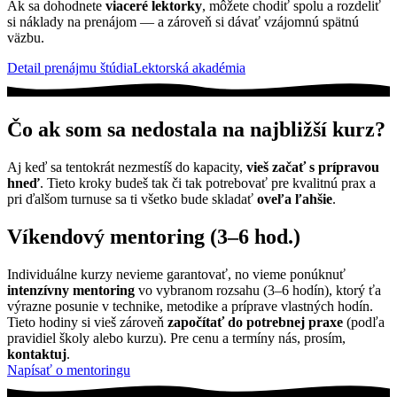
Ak sa dohodnete
viaceré lektorky
, môžete chodiť spolu a rozdeliť
si náklady na prenájom — a zároveň si dávať vzájomnú spätnú
väzbu.
Detail prenájmu štúdia
Lektorská akadémia
Čo ak som sa nedostala na najbližší kurz?
Aj keď sa tentokrát nezmestíš do kapacity,
vieš začať s prípravou
hneď
. Tieto kroky budeš tak či tak potrebovať pre kvalitnú prax a
pri ďalšom turnuse sa ti všetko bude skladať
oveľa ľahšie
.
Víkendový mentoring (3–6 hod.)
Individuálne kurzy nevieme garantovať, no vieme ponúknuť
intenzívny mentoring
vo vybranom rozsahu (3–6 hodín), ktorý ťa
výrazne posunie v technike, metodike a príprave vlastných hodín.
Tieto hodiny si vieš zároveň
započítať do potrebnej praxe
(podľa
pravidiel školy alebo kurzu). Pre cenu a termíny nás, prosím,
kontaktuj
.
Napísať o mentoringu