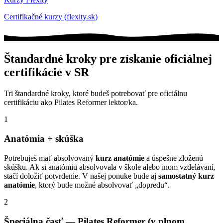
Certifikačné kurzy (flexity.sk)
Štandardné kroky pre získanie oficiálnej
certifikácie v SR
Tri štandardné kroky, ktoré budeš potrebovať pre oficiálnu
certifikáciu ako Pilates Reformer lektor/ka.
1
Anatómia + skúška
Potrebuješ mať absolvovaný
kurz anatómie
a úspešne zloženú
skúšku. Ak si anatómiu absolvovala v škole alebo inom vzdelávaní,
stačí doložiť potvrdenie. V našej ponuke bude aj
samostatný kurz
anatómie
, ktorý bude možné absolvovať „dopredu“.
2
Špeciálna časť — Pilates Reformer (v plnom