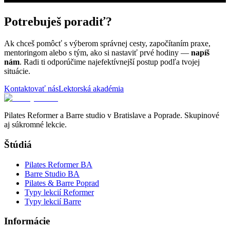
Potrebuješ poradiť?
Ak chceš pomôcť s výberom správnej cesty, započítaním praxe,
mentoringom alebo s tým, ako si nastaviť prvé hodiny —
napíš
nám
. Radi ti odporúčime najefektívnejší postup podľa tvojej
situácie.
Kontaktovať nás
Lektorská akadémia
Pilates Reformer a Barre studio v Bratislave a Poprade. Skupinové
aj súkromné lekcie.
Štúdiá
Pilates Reformer BA
Barre Studio BA
Pilates & Barre Poprad
Typy lekcií Reformer
Typy lekcií Barre
Informácie