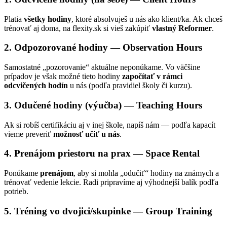
Platia
všetky hodiny
, ktoré absolvuješ u nás ako klient/ka. Ak chceš
trénovať aj doma, na flexity.sk si vieš zakúpiť
vlastný Reformer
.
2. Odpozorované hodiny — Observation Hours
Samostatné „pozorovanie“ aktuálne neponúkame. Vo väčšine
prípadov je však možné tieto hodiny
započítať v rámci
odcvičených hodín
u nás (podľa pravidiel školy či kurzu).
3. Odučené hodiny (výučba) — Teaching Hours
Ak si robíš certifikáciu aj v inej škole, napíš nám — podľa kapacít
vieme preveriť
možnosť učiť u nás
.
4. Prenájom priestoru na prax — Space Rental
Ponúkame
prenájom
, aby si mohla „odučiť“ hodiny na známych a
trénovať vedenie lekcie. Radi pripravíme aj výhodnejší balík podľa
potrieb.
5. Tréning vo dvojici/skupinke — Group Training