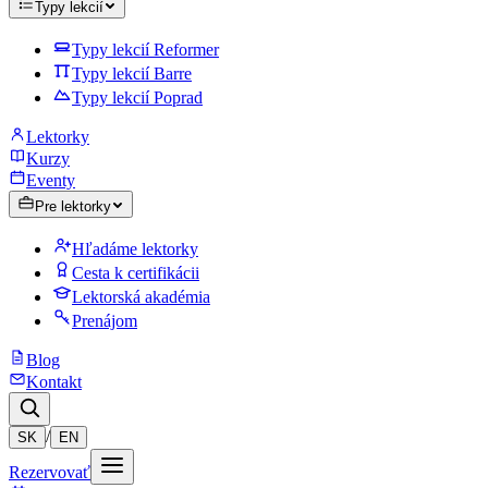
Typy lekcií
Typy lekcií Reformer
Typy lekcií Barre
Typy lekcií Poprad
Lektorky
Kurzy
Eventy
Pre lektorky
Hľadáme lektorky
Cesta k certifikácii
Lektorská akadémia
Prenájom
Blog
Kontakt
/
SK
EN
Rezervovať