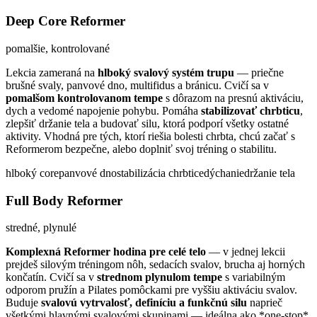
Deep Core Reformer
pomalšie, kontrolované
Lekcia zameraná na
hlboký svalový systém trupu
— priečne
brušné svaly, panvové dno, multifidus a bránicu. Cvičí sa v
pomalšom kontrolovanom tempe
s dôrazom na presnú aktiváciu,
dych a vedomé napojenie pohybu. Pomáha
stabilizovať chrbticu
,
zlepšiť držanie tela a budovať silu, ktorá podporí všetky ostatné
aktivity. Vhodná pre tých, ktorí riešia bolesti chrbta, chcú začať s
Reformerom bezpečne, alebo doplniť svoj tréning o stabilitu.
hlboký core
panvové dno
stabilizácia chrbtice
dýchanie
držanie tela
Full Body Reformer
stredné, plynulé
Komplexná Reformer hodina pre celé telo
— v jednej lekcii
prejdeš silovým tréningom nôh, sedacích svalov, brucha aj horných
končatín. Cvičí sa v
strednom plynulom tempe
s variabilným
odporom pružín a Pilates pomôckami pre vyššiu aktiváciu svalov.
Buduje
svalovú vytrvalosť, definíciu a funkčnú silu
naprieč
všetkými hlavnými svalovými skupinami — ideálna ako *one-stop*