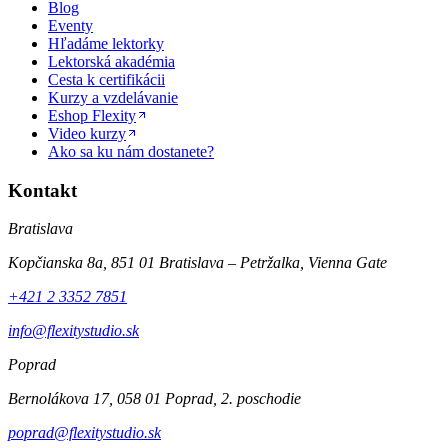
Blog
Eventy
Hľadáme lektorky
Lektorská akadémia
Cesta k certifikácii
Kurzy a vzdelávanie
Eshop Flexity
Video kurzy
Ako sa ku nám dostanete?
Kontakt
Bratislava
Kopčianska 8a, 851 01 Bratislava – Petržalka, Vienna Gate
+421 2 3352 7851
info@flexitystudio.sk
Poprad
Bernolákova 17, 058 01 Poprad, 2. poschodie
poprad@flexitystudio.sk