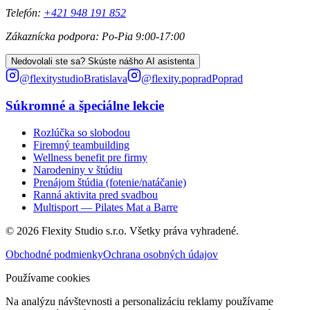
Telefón
:
+421 948 191 852
Zákaznícka podpora
:
Po-Pia 9:00-17:00
Nedovolali ste sa? Skúste nášho AI asistenta
@
flexitystudio
Bratislava
@
flexity.poprad
Poprad
Súkromné a špeciálne lekcie
Rozlúčka so slobodou
Firemný teambuilding
Wellness benefit pre firmy
Narodeniny v štúdiu
Prenájom štúdia (fotenie/natáčanie)
Ranná aktivita pred svadbou
Multisport — Pilates Mat a Barre
© 2026
Flexity Studio s.r.o. Všetky práva vyhradené.
Obchodné podmienky
Ochrana osobných údajov
Používame cookies
Na analýzu návštevnosti a personalizáciu reklamy používame