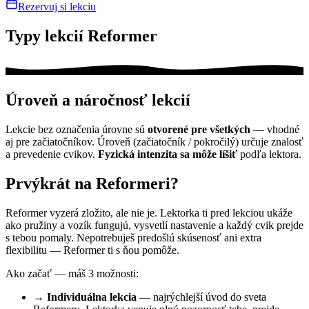
Rezervuj si lekciu
Typy lekcií Reformer
Úroveň a náročnosť lekcií
Lekcie bez označenia úrovne sú
otvorené pre všetkých
— vhodné
aj pre začiatočníkov. Úroveň (začiatočník / pokročilý) určuje znalosť
a prevedenie cvikov.
Fyzická intenzita sa môže líšiť
podľa lektora.
Prvýkrát na Reformeri?
Reformer vyzerá zložito, ale nie je. Lektorka ti pred lekciou ukáže
ako pružiny a vozík fungujú, vysvetlí nastavenie a každý cvik prejde
s tebou pomaly. Nepotrebuješ predošlú skúsenosť ani extra
flexibilitu — Reformer ti s ňou pomôže.
Ako začať — máš 3 možnosti:
→ Individuálna lekcia
— najrýchlejší úvod do sveta