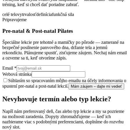
tréning, keď si chceš dať poriadne zabrať.
celé telo
vytrvalosť
definícia
funkčná sila
Pripravujeme
Pre-natal & Post-natal Pilates
Špeciálne lekcie pre tehotné a mamičky po pôrode — zamerané na
bezpečné posilnenie panvového dna, držanie tela a jemnú
rekondíciu. Plánujeme spustiť, zisťujeme záujem. Nechaj nám email
a ozveme sa ti, keď otvoríme zápis.
Email
*
Webová stránka
Súhlasím so spracovaním môjho emailu na účely informovania o
spustení pre-natal a post-natal lekcií.
Mám záujem – dajte mi vedieť
Nevyhovuje termín alebo typ lekcie?
Napíš nám preferovaný deň, čas alebo typ lekcie a my sa pozrieme
na možnosti zaradenia. Dopyty zhromažďujeme — keď ich
nazbierame viac s podobnými preferenciami, doplníme do rozvrhu
nový slot.