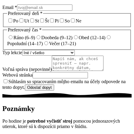
Email
*
Preferovaný deň
*
Po
Ut
St
Št
Pi
So
Ne
Preferovaný čas
*
Ráno (6–9)
Doobeda (9–12)
Obed (12–14)
Popoludní (14–17)
Večer (17–21)
Typ lekcie
Voľná správa
(nepovinné)
Webová stránka
Súhlasím so spracovaním môjho emailu na účely odpovede na
tento dopyt.
Odoslať dopyt
Poznámky
Po hodine je
potrebné vyčistiť stroj
pomocou jednorazových
utierok, ktoré sú k dispozícii priamo v štúdiu.