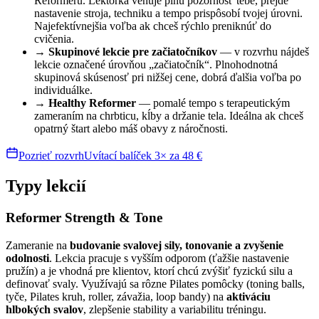
Reformeru. Lektorka venuje plnú pozornosť tebe, prejde
nastavenie stroja, techniku a tempo prispôsobí tvojej úrovni.
Najefektívnejšia voľba ak chceš rýchlo preniknúť do
cvičenia.
→ Skupinové lekcie pre začiatočníkov
— v rozvrhu nájdeš
lekcie označené úrovňou „začiatočník“. Plnohodnotná
skupinová skúsenosť pri nižšej cene, dobrá ďalšia voľba po
individuálke.
→ Healthy Reformer
— pomalé tempo s terapeutickým
zameraním na chrbticu, kĺby a držanie tela. Ideálna ak chceš
opatrný štart alebo máš obavy z náročnosti.
Pozrieť rozvrh
Uvítací balíček 3× za 48 €
Typy lekcií
Reformer Strength & Tone
Zameranie na
budovanie svalovej sily, tonovanie a zvyšenie
odolnosti
. Lekcia pracuje s vyšším odporom (ťažšie nastavenie
pružín) a je vhodná pre klientov, ktorí chcú zvýšiť fyzickú silu a
definovať svaly. Využívajú sa rôzne Pilates pomôcky (toning balls,
tyče, Pilates kruh, roller, závažia, loop bandy) na
aktiváciu
hlbokých svalov
, zlepšenie stability a variabilitu tréningu.