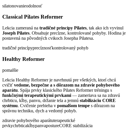
sila
tonovanie
odolnosť
Classical Pilates Reformer
Lekcia zameraná na
tradičné princípy Pilates
, tak ako ich vyvinul
Joseph Pilates
. Obsahuje precízne, kontrolované pohyby. Hodina je
postavená na pôvodných cvikoch Josepha Pilatesa.
tradičné princípy
precíznosť
kontrolovaný pohyb
Healthy Reformer
pomalšie
Lekcia Healthy Reformer je navrhnutá pre všetkých, ktorí chcú
cvičiť
vedome, bezpečne a s dôrazom na zdravie pohybového
aparátu
. Spája prvky klasického Pilates Reformer tréningu s
funkčnými terapeutickými prvkami
— zameriava sa na zdravú
chrbticu, kĺby, panvu, držanie tela a jemnú
stabilizáciu CORE
systému
. Cvičenie prebieha v
pomalšom tempe
s dôrazom na
správnu techniku, dych a vedomý pohyb.
zdravie pohybového aparátu
terapeutické
prvky
chrbtica
kĺby
panva
posture
CORE stabilizácia