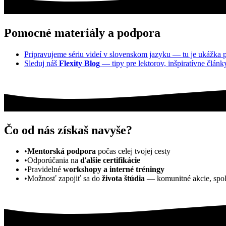
Pomocné materiály a podpora
Pripravujeme sériu videí v slovenskom jazyku — tu je ukážka 
Sleduj náš
Flexity Blog
— tipy pre lektorov, inšpiratívne článk
Čo od nás získaš navyše?
•
Mentorská podpora
počas celej tvojej cesty
•
Odporúčania na
ďalšie certifikácie
•
Pravidelné
workshopy a interné tréningy
•
Možnosť zapojiť sa do
života štúdia
— komunitné akcie, spol