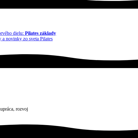
prvého dielu:
Pilates základy
y a novinky zo sveta Pilates
upráca, rozvoj