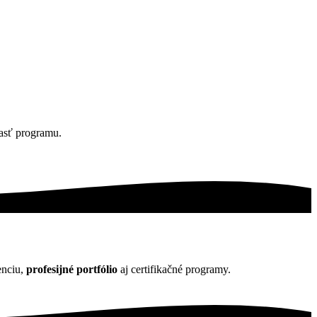
časť programu.
enciu,
profesijné portfólio
aj certifikačné programy.