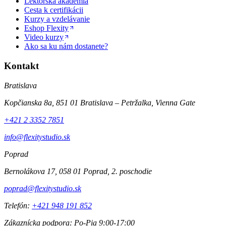
Lektorská akadémia
Cesta k certifikácii
Kurzy a vzdelávanie
Eshop Flexity
Video kurzy
Ako sa ku nám dostanete?
Kontakt
Bratislava
Kopčianska 8a, 851 01 Bratislava – Petržalka, Vienna Gate
+421 2 3352 7851
info@flexitystudio.sk
Poprad
Bernolákova 17, 058 01 Poprad, 2. poschodie
poprad@flexitystudio.sk
Telefón
:
+421 948 191 852
Zákaznícka podpora
:
Po-Pia 9:00-17:00