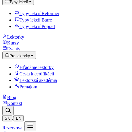
Typy lekcií
Typy lekcií Reformer
Typy lekcií Barre
Typy lekcií Poprad
Lektorky
Kurzy
Eventy
Pre lektorky
Hľadáme lektorky
Cesta k certifikácii
Lektorská akadémia
Prenájom
Blog
Kontakt
/
SK
EN
Rezervovať