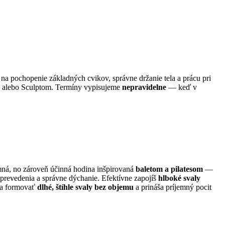
na pochopenie základných cvikov, správne držanie tela a prácu pri
re alebo Sculptom. Termíny vypisujeme
nepravidelne
— keď v
emná, no zároveň účinná hodina inšpirovaná
baletom a pilatesom
—
prevedenia a správne dýchanie. Efektívne zapojíš
hlboké svaly
áha formovať
dlhé, štíhle svaly bez objemu
a prináša príjemný pocit