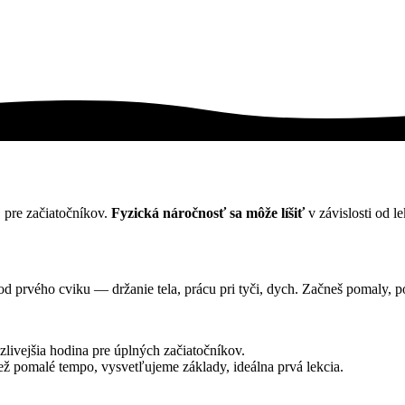
pre začiatočníkov.
Fyzická náročnosť sa môže líšiť
v závislosti od le
d prvého cviku — držanie tela, prácu pri tyči, dych. Začneš pomaly, po
zlivejšia hodina pre úplných začiatočníkov.
iež pomalé tempo, vysvetľujeme základy, ideálna prvá lekcia.