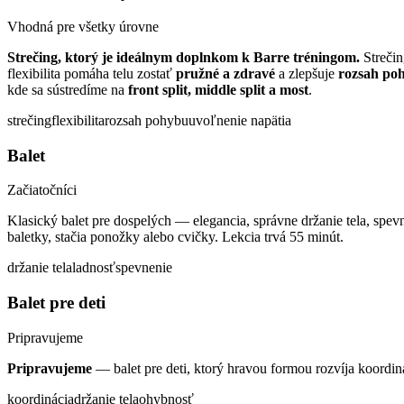
Vhodná pre všetky úrovne
Strečing, ktorý je ideálnym doplnkom k Barre tréningom.
Strečin
flexibilita pomáha telu zostať
pružné a zdravé
a zlepšuje
rozsah po
kde sa sústredíme na
front split, middle split a most
.
strečing
flexibilita
rozsah pohybu
uvoľnenie napätia
Balet
Začiatočníci
Klasický balet pre dospelých — elegancia, správne držanie tela, spevn
baletky, stačia ponožky alebo cvičky. Lekcia trvá 55 minút.
držanie tela
ladnosť
spevnenie
Balet pre deti
Pripravujeme
Pripravujeme
— balet pre deti, ktorý hravou formou rozvíja koordi
koordinácia
držanie tela
ohybnosť