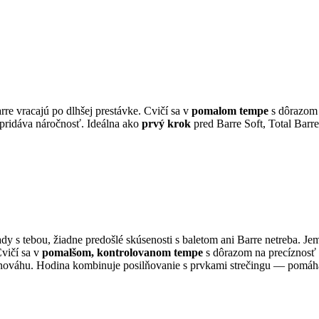
rre vracajú po dlhšej prestávke. Cvičí sa v
pomalom tempe
s dôrazom 
 pridáva náročnosť. Ideálna ako
prvý krok
pred Barre Soft, Total Bar
dy s tebou, žiadne predošlé skúsenosti s baletom ani Barre netreba. J
Cvičí sa v
pomalšom, kontrolovanom tempe
s dôrazom na precíznosť 
 rovnováhu. Hodina kombinuje posilňovanie s prvkami strečingu — pom