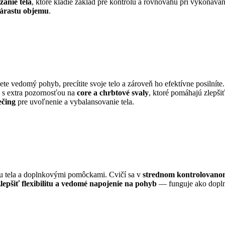
žanie tela
, ktoré kladie základ pre kontrolu a rovnováhu pri vykonáva
nárastu objemu
.
jete vedomý pohyb, precítite svoje telo a zároveň ho efektívne posilníte
, s extra pozornosťou na
core a chrbtové svaly
, ktoré pomáhajú zlepši
ečing
pre uvoľnenie a vybalansovanie tela.
u tela a doplnkovými pomôckami. Cvičí sa v
strednom kontrolovano
 zlepšiť flexibilitu a vedomé napojenie na pohyb
— funguje ako doplno