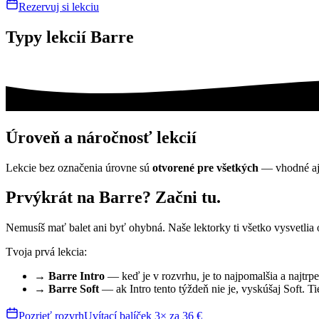
Rezervuj si lekciu
Typy lekcií Barre
Úroveň a náročnosť lekcií
Lekcie bez označenia úrovne sú
otvorené pre všetkých
— vhodné aj 
Prvýkrát na Barre? Začni tu.
Nemusíš mať balet ani byť ohybná. Naše lektorky ti všetko vysvetlia o
Tvoja prvá lekcia:
→ Barre Intro
— keď je v rozvrhu, je to najpomalšia a najtrpe
→ Barre Soft
— ak Intro tento týždeň nie je, vyskúšaj Soft. T
Pozrieť rozvrh
Uvítací balíček 3× za 36 €