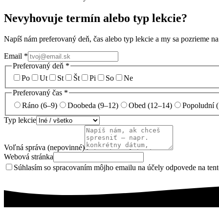
Nevyhovuje termín alebo typ lekcie?
Napíš nám preferovaný deň, čas alebo typ lekcie a my sa pozrieme 
Email
*
Preferovaný deň
*
Po
Ut
St
Št
Pi
So
Ne
Preferovaný čas
*
Ráno (6–9)
Doobeda (9–12)
Obed (12–14)
Popoludní 
Typ lekcie
Voľná správa
(nepovinné)
Webová stránka
Súhlasím so spracovaním môjho emailu na účely odpovede na tent