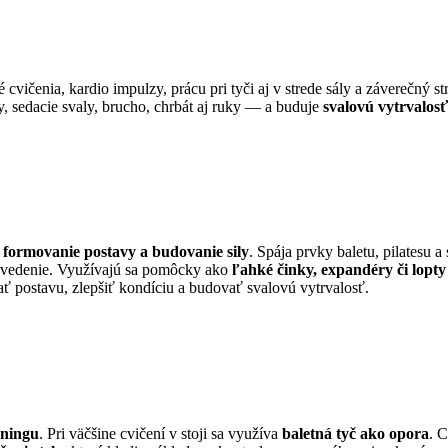
vičenia, kardio impulzy, prácu pri tyči aj v strede sály a záverečný st
, sedacie svaly, brucho, chrbát aj ruky — a buduje
svalovú vytrvalosť,
e
formovanie postavy a budovanie sily
. Spája prvky baletu, pilatesu 
evedenie. Využívajú sa pomôcky ako
ľahké činky, expandéry či lopty
ť postavu, zlepšiť kondíciu a budovať svalovú vytrvalosť.
éningu
. Pri väčšine cvičení v stoji sa využíva
baletná tyč ako opora
. C