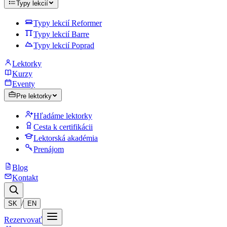
Typy lekcií
Typy lekcií Reformer
Typy lekcií Barre
Typy lekcií Poprad
Lektorky
Kurzy
Eventy
Pre lektorky
Hľadáme lektorky
Cesta k certifikácii
Lektorská akadémia
Prenájom
Blog
Kontakt
/
SK
EN
Rezervovať