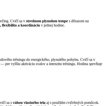
rečing. Cvičí sa v
strednom plynulom tempe
s dôrazom na
 flexibilitu a koordináciu
v jednej hodine.
a silového tréningu do energického, plynulého pohybu. Cvičí sa v
— pre vyššiu aktiváciu svalov a intenzitu tréningu. Hodina spevňuje
vičí sa s
váhou vlastného tela
aj s použitím cvičebných pomôcok.