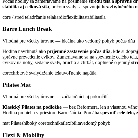
Počas hodiny sa zameriavame na posilnenie
stredu tela
a
správne dr
stabilita aj celková sila
, pričom svaly sa spevňujú
bez zbytočného 
core / stred tela
držanie tela
kardio
flexibilita
stabilita
sila
Barre Lunch Break
Vhodná pre všetky úrovne — ideálna ako vedomý pohyb počas dňa
Hodina navrhnutá ako
príjemné zastavenie počas dňa
, kde si dopra
správne prevedenie cvikov. Zameriavame sa na spevnenie celého tela
cvikov na nohy, sedacie svaly, brucho a chrbát, doplnené o jemný
str
core
chrbtové svaly
držanie tela
uvoľnenie napätia
Pilates Mat
Vhodná pre všetky úrovne — začiatočníci aj pokročilí
Klasický Pilates na podložke
— bez Reformera, len s vlastnou váho
Hodina prebieha v priestore Barre štúdia. Pomáha
spevniť celé telo,
mat Pilates
hlboký core
technika
flexibilita
vedomý pohyb
Flexi & Mobility