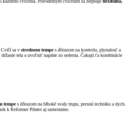
ní každého cvičenia. Pravidelným cvičením sa zlepšuje
flexibilita,
. Cvičí sa v
strednom tempe
s dôrazom na kontrolu, plynulosť a
ť držanie tela a uvoľniť napätie zo sedenia. Čakajú ťa kombinácie
m tempe
s dôrazom na hlboké svaly trupu, presnú techniku a dych.
k k Reformer Pilates aj samostatne.