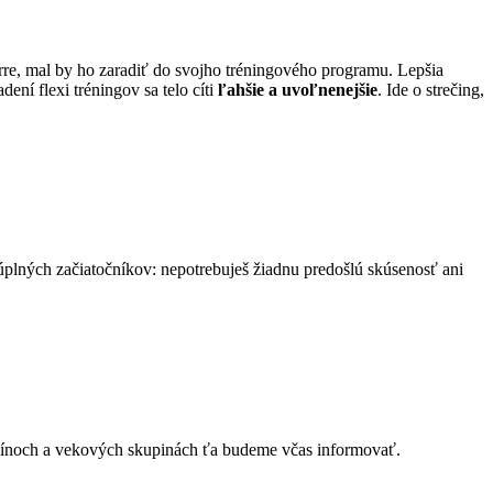
rre, mal by ho zaradiť do svojho tréningového programu. Lepšia
ení flexi tréningov sa telo cíti
ľahšie a uvoľnenejšie
. Ide o strečing,
e úplných začiatočníkov: nepotrebuješ žiadnu predošlú skúsenosť ani
ermínoch a vekových skupinách ťa budeme včas informovať.