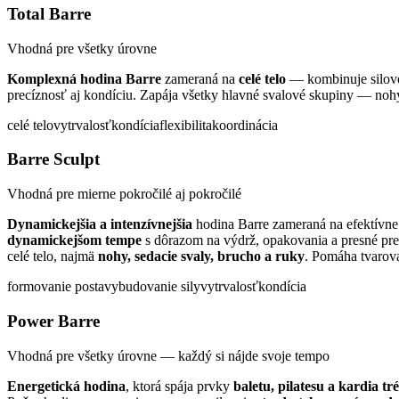
Total Barre
Vhodná pre všetky úrovne
Komplexná hodina Barre
zameraná na
celé telo
— kombinuje silové c
precíznosť aj kondíciu. Zapája všetky hlavné svalové skupiny — nohy
celé telo
vytrvalosť
kondícia
flexibilita
koordinácia
Barre Sculpt
Vhodná pre mierne pokročilé aj pokročilé
Dynamickejšia a intenzívnejšia
hodina Barre zameraná na efektívn
dynamickejšom tempe
s dôrazom na výdrž, opakovania a presné pr
celé telo, najmä
nohy, sedacie svaly, brucho a ruky
. Pomáha tvarova
formovanie postavy
budovanie sily
vytrvalosť
kondícia
Power Barre
Vhodná pre všetky úrovne — každý si nájde svoje tempo
Energetická hodina
, ktorá spája prvky
baletu, pilatesu a kardia tr