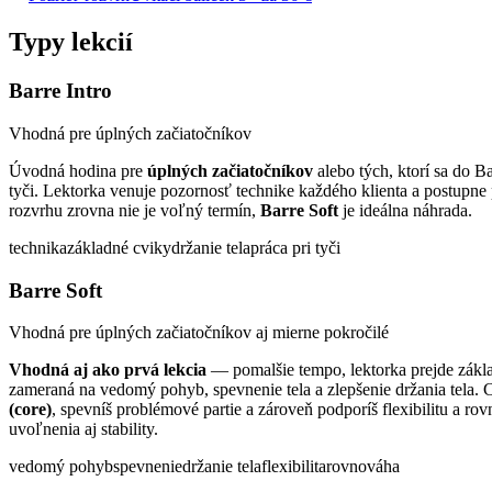
Typy lekcií
Barre Intro
Vhodná pre úplných začiatočníkov
Úvodná hodina pre
úplných začiatočníkov
alebo tých, ktorí sa do Ba
tyči. Lektorka venuje pozornosť technike každého klienta a postupne
rozvrhu zrovna nie je voľný termín,
Barre Soft
je ideálna náhrada.
technika
základné cviky
držanie tela
práca pri tyči
Barre Soft
Vhodná pre úplných začiatočníkov aj mierne pokročilé
Vhodná aj ako prvá lekcia
— pomalšie tempo, lektorka prejde zákla
zameraná na vedomý pohyb, spevnenie tela a zlepšenie držania tela. 
(core)
, spevníš problémové partie a zároveň podporíš flexibilitu a
uvoľnenia aj stability.
vedomý pohyb
spevnenie
držanie tela
flexibilita
rovnováha