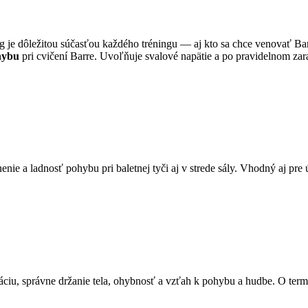
g je dôležitou súčasťou každého tréningu — aj kto sa chce venovať Ba
hybu
pri cvičení Barre. Uvoľňuje svalové napätie a po pravidelnom zarad
enie a ladnosť pohybu pri baletnej tyči aj v strede sály. Vhodný aj pr
náciu, správne držanie tela, ohybnosť a vzťah k pohybu a hudbe. O t