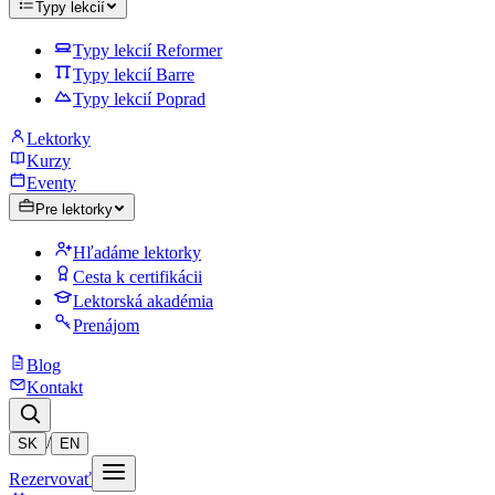
Typy lekcií
Typy lekcií Reformer
Typy lekcií Barre
Typy lekcií Poprad
Lektorky
Kurzy
Eventy
Pre lektorky
Hľadáme lektorky
Cesta k certifikácii
Lektorská akadémia
Prenájom
Blog
Kontakt
/
SK
EN
Rezervovať