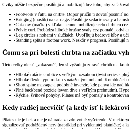
Cviky nižšie bezpečne posilňujú a mobilizujú bez toho, aby zaťažoval
•
Footwork v ľahu na chrbte. Odpor pružín ti dovolí posilniť noh
•
Bridging (mostík) na carriage. Posilňuje sedacie svaly a hamst
•
Cat-cow (mačka) v kľaku. Jemne mobilizuje celú chrbticu cez 
•
Pelvic curl. Prebúdza hlboké brušné svaly cez pomalé „odvíja
•
Leg circles s nohami v slučkách. Uvoľňujú bedrové kĺby a učia
•
Standing splits a footbar work. Neskôr v progresii. Posilňujú no
Čomu sa pri bolesti chrbta na začiatku vyh
Tieto cviky nie sú „zakázané“, len si vyžadujú zdravú chrbticu a kont
•
Hlboké rotácie chrbtice s veľkým rozsahom (twist series s pl
•
Hlboké flexie typu roll-up s nataženými nohami. Kombinácia 
•
Short spine massage a podobné inverzie, kde panva ide nad hla
•
Plné backbend pozície (swan dive s veľkým prehnutím). Hypere
•
Rýchle, švihové pohyby. Pilates má byť pomalý a kontrolovaný.
Kedy radšej necvičiť (a kedy ísť k lekárovi
Pilates nie je liek a nie je náhrada za zdravotné vyšetrenie. V niekto
signalizovať podráždený nerv (napríklad pri vyklenutej platničke) a 