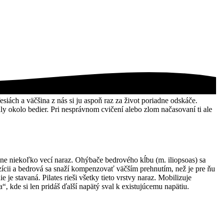
esiách a väčšina z nás si ju aspoň raz za život poriadne odskáče.
aly okolo bedier. Pri nesprávnom cvičení alebo zlom načasovaní ti ale
stane niekoľko vecí naraz. Ohýbače bedrového kĺbu (m. iliopsoas) sa
zícii a bedrová sa snaží kompenzovať väčším prehnutím, než je pre ňu
e je stavaná. Pilates rieši všetky tieto vrstvy naraz. Mobilizuje
, kde si len pridáš ďalší napätý sval k existujúcemu napätiu.