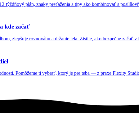
ý 12-týždňový plán, znaky preťaženia a tipy ako kombinovať s posilňov
 a kde začať
ĺbom, zlepšuje rovnováhu a držanie tela. Zistite, ako bezpečne začať v 
diel
vhodnosti. Pomôžeme ti vybrať, ktorý je pre teba — z praxe Flexity Studi