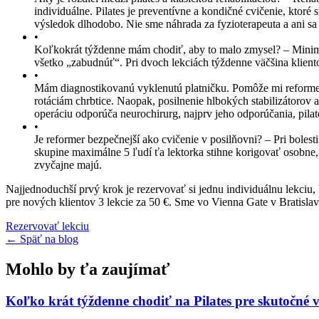
individuálne. Pilates je preventívne a kondičné cvičenie, ktoré
výsledok dlhodobo. Nie sme náhrada za fyzioterapeuta a ani sa
•
Koľkokrát týždenne mám chodiť, aby to malo zmysel?
–
Minim
všetko „zabudnúť“. Pri dvoch lekciách týždenne väčšina klientov
•
Mám diagnostikovanú vyklenutú platničku. Pomôže mi reform
rotáciám chrbtice. Naopak, posilnenie hlbokých stabilizátorov 
operáciu odporúča neurochirurg, najprv jeho odporúčania, pilat
•
Je reformer bezpečnejší ako cvičenie v posilňovni?
–
Pri bolest
skupine maximálne 5 ľudí ťa lektorka stihne korigovať osobne, č
zvyčajne majú.
Najjednoduchší prvý krok je rezervovať si jednu individuálnu lekciu, 
pre nových klientov 3 lekcie za 50 €. Sme vo Vienna Gate v Bratislav
Rezervovať lekciu
← Späť na blog
Mohlo by ťa zaujímať
Koľko krát týždenne chodiť na Pilates pre skutočné 