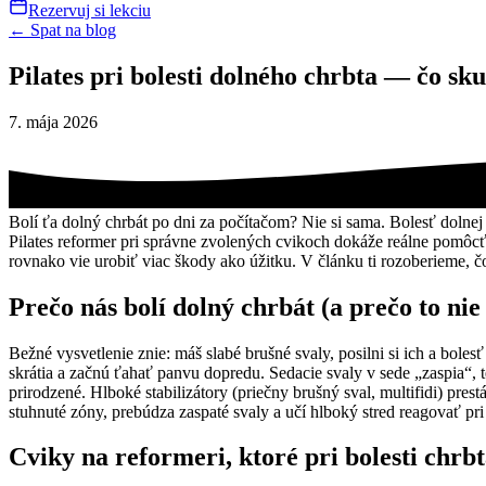
Rezervuj si lekciu
← Spat na blog
Pilates pri bolesti dolného chrbta — čo sk
7. mája 2026
Bolí ťa dolný chrbát po dni za počítačom? Nie si sama. Bolesť dolnej c
Pilates reformer pri správne zvolených cvikoch dokáže reálne pomôcť. 
rovnako vie urobiť viac škody ako úžitku. V článku ti rozoberieme, č
Prečo nás bolí dolný chrbát (a prečo to nie 
Bežné vysvetlenie znie: máš slabé brušné svaly, posilni si ich a boles
skrátia a začnú ťahať panvu dopredu. Sedacie svaly v sede „zaspia“,
prirodzené. Hlboké stabilizátory (priečny brušný sval, multifidi) prestá
stuhnuté zóny, prebúdza zaspaté svaly a učí hlboký stred reagovať pr
Cviky na reformeri, ktoré pri bolesti chrb