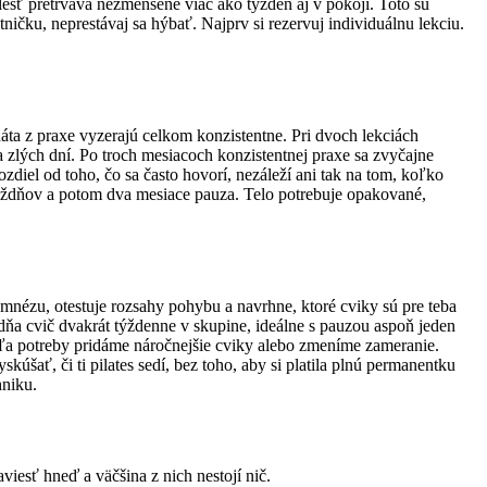
lesť pretrváva nezmenšene viac ako týždeň aj v pokoji. Toto sú
tničku, neprestávaj sa hýbať. Najprv si rezervuj individuálnu lekciu.
dáta z praxe vyzerajú celkom konzistentne. Pri dvoch lekciách
cia zlých dní. Po troch mesiacoch konzistentnej praxe sa zvyčajne
zdiel od toho, čo sa často hovorí, nezáleží ani tak na tom, koľko
 týždňov a potom dva mesiace pauza. Telo potrebuje opakované,
amnézu, otestuje rozsahy pohybu a navrhne, ktoré cviky sú pre teba
dňa cvič dvakrát týždenne v skupine, ideálne s pauzou aspoň jeden
 podľa potreby pridáme náročnejšie cviky alebo zmeníme zameranie.
úšať, či ti pilates sedí, bez toho, aby si platila plnú permanentku
hniku.
viesť hneď a väčšina z nich nestojí nič.