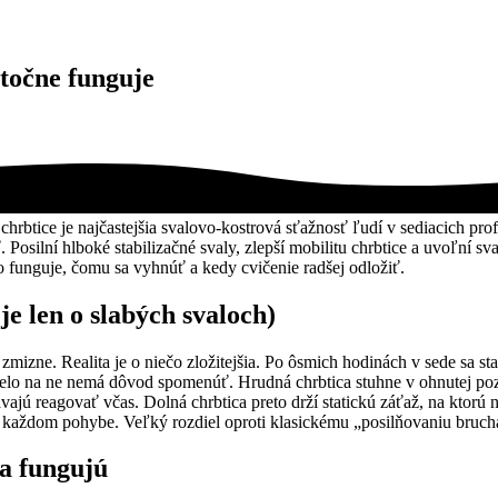
utočne funguje
hrbtice je najčastejšia svalovo-kostrová sťažnosť ľudí v sediacich prof
Posilní hlboké stabilizačné svaly, zlepší mobilitu chrbtice a uvoľní sv
o funguje, čomu sa vyhnúť a kedy cvičenie radšej odložiť.
je len o slabých svaloch)
ť zmizne. Realita je o niečo zložitejšia. Po ôsmich hodinách v sede sa 
 telo na ne nemá dôvod spomenúť. Hrudná chrbtica stuhne v ohnutej po
vajú reagovať včas. Dolná chrbtica preto drží statickú záťaž, na ktorú ni
i každom pohybe. Veľký rozdiel oproti klasickému „posilňovaniu brucha“
ta fungujú