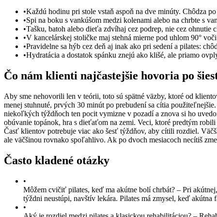
•
Každú hodinu pri stole vstaň aspoň na dve minúty. Chôdza po ka
•
Spi na boku s vankúšom medzi kolenami alebo na chrbte s vank
•
Tašku, batoh alebo dieťa zdvíhaj cez podrep, nie cez ohnutie 
•
V kancelárskej stoličke maj stehná mierne pod uhlom 90° voči 
•
Pravidelne sa hýb cez deň aj inak ako pri sedení a pilates: ch
•
Hydratácia a dostatok spánku znejú ako klišé, ale priamo ovp
Čo nám klienti najčastejšie hovoria po šies
Aby sme nehovorili len v teórii, toto sú spätné väzby, ktoré od klie
menej stuhnuté, prvých 30 minút po prebudení sa cítia použiteľnejši
niekoľkých týždňoch ten pocit vymizne v pozadí a znova si ho uvedo
obúvanie topánok, hra s dieťaťom na zemi. Veci, ktoré predtým robili 
Časť klientov potrebuje viac ako šesť týždňov, aby cítili rozdiel. Vä
ale väčšinou rovnako spoľahlivo. Ak po dvoch mesiacoch necítiš zme
Často kladené otázky
•
Môžem cvičiť pilates, keď ma akútne bolí chrbát?
–
Pri akútnej
týždni neustúpi, navštív lekára. Pilates má zmysel, keď akútna f
•
Aký je rozdiel medzi pilates a klasickou rehabilitáciou?
–
Rehab