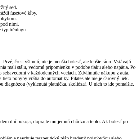
žitý sed.
áždi fasetové kĺby.
 pohybom.
 pod nimi.
 typ tréningu.
rvé, čo si všimnú, nie je menšia bolesť, ale lepšie ráno. Vstávajú
enia mali stálu, vedomú pripomienku v podobe tlaku alebo napätia. Po
a o sebavedomí v každodenných veciach. Zdvihnutie nákupu z auta,
ieto pohyby vrátia do automatiky. Pilates ale nie je čarovný liek.
ou diagnózou (vyklenutá platnička, skolióza). U nich to ide pomalšie,
ž sedem dní pokoja, doprajte mu jemnú chôdzu a teplo. Ak bolesť po
problém a navrhuje terapeutický plán hradený poisťovňou alebo