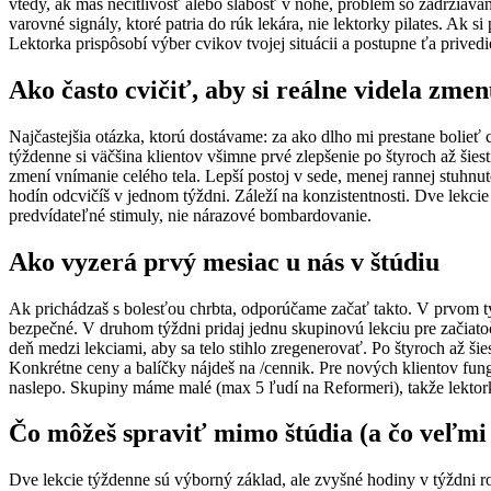
vtedy, ak máš necitlivosť alebo slabosť v nohe, problém so zadržiava
varovné signály, ktoré patria do rúk lekára, nie lektorky pilates. Ak 
Lektorka prispôsobí výber cvikov tvojej situácii a postupne ťa prived
Ako často cvičiť, aby si reálne videla zme
Najčastejšia otázka, ktorú dostávame: za ako dlho mi prestane bolieť 
týždenne si väčšina klientov všimne prvé zlepšenie po štyroch až šiest
zmení vnímanie celého tela. Lepší postoj v sede, menej rannej stuhnut
hodín odcvičíš v jednom týždni. Záleží na konzistentnosti. Dve lekci
predvídateľné stimuly, nie nárazové bombardovanie.
Ako vyzerá prvý mesiac u nás v štúdiu
Ak prichádzaš s bolesťou chrbta, odporúčame začať takto. V prvom týž
bezpečné. V druhom týždni pridaj jednu skupinovú lekciu pre začiato
deň medzi lekciami, aby sa telo stihlo zregenerovať. Po štyroch až šie
Konkrétne ceny a balíčky nájdeš na /cennik. Pre nových klientov fungu
naslepo. Skupiny máme malé (max 5 ľudí na Reformeri), takže lektorka
Čo môžeš spraviť mimo štúdia (a čo veľm
Dve lekcie týždenne sú výborný základ, ale zvyšné hodiny v týždni roz