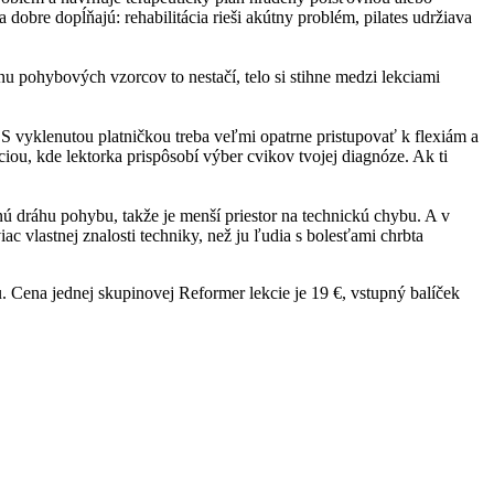
 dobre dopĺňajú: rehabilitácia rieši akútny problém, pilates udržiava
u pohybových vzorcov to nestačí, telo si stihne medzi lekciami
 S vyklenutou platničkou treba veľmi opatrne pristupovať k flexiám a
iou, kde lektorka prispôsobí výber cvikov tvojej diagnóze. Ak ti
nú dráhu pohybu, takže je menší priestor na technickú chybu. A v
ac vlastnej znalosti techniky, než ju ľudia s bolesťami chrbta
u. Cena jednej skupinovej Reformer lekcie je 19 €, vstupný balíček