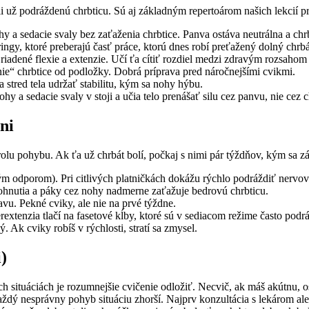
i už podráždenú chrbticu. Sú aj základným repertoárom našich lekcií p
y a sedacie svaly bez zaťaženia chrbtice. Panva ostáva neutrálna a chrb
ringy, ktoré preberajú časť práce, ktorú dnes robí preťažený dolný chrbá
riadené flexie a extenzie. Učí ťa cítiť rozdiel medzi zdravým rozsahom
nie“ chrbtice od podložky. Dobrá príprava pred náročnejšími cvikmi.
 stred tela udržať stabilitu, kým sa nohy hýbu.
hy a sedacie svaly v stoji a učia telo prenášať silu cez panvu, nie cez c
ni
rolu pohybu. Ak ťa už chrbát bolí, počkaj s nimi pár týždňov, kým sa zá
ným odporom). Pri citlivých platničkách dokážu rýchlo podráždiť nervov
ohnutia a páky cez nohy nadmerne zaťažuje bedrovú chrbticu.
vu. Pekné cviky, ale nie na prvé týždne.
xtenzia tlačí na fasetové kĺby, ktoré sú v sediacom režime často podr
 Ak cviky robíš v rýchlosti, stratí sa zmysel.
)
rých situáciách je rozumnejšie cvičenie odložiť. Necvič, ak máš akútnu,
každý nesprávny pohyb situáciu zhorší. Najprv konzultácia s lekárom al