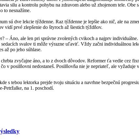
 stavia silu a kontrolu pohybu na zdravom alebo už zhojenom tele. Obe sa
 o to nesnažíme.
um sú dve lekcie týždenne. Raz týždenne je lepšie ako nič, ale na zmen
 vidí prvé zlepšenie do štyroch až šiestich týždňov.
er?
–
Áno, ale len pri správne zvolených cvikoch a najprv individuálne.
a sedacích svalov ti môže výrazne uľaviť. Vždy začni individuálnou lekc
es až po jeho súhlase.
i chrbta zvyčajne áno, a to z dvoch dôvodov. Reformer ťa vedie cez fix
o v posilňovni nedostaneš. Posilňovňa nie je nepriateľ, ale vyžaduje vi
kde s tebou lektorka prejde tvoju situáciu a navrhne bezpečnú progresi
e-Petržalke, na 1. poschodí.
výsledky