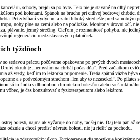
ncelárii, schody, prejdi sa po byte. Telo nie je stavané na dlhý nepretr
úšom pod kolenami. Spánok na bruchu pri citlivej bedrovej chrbtici dr
chrbta. Pri zdvíhaní vydýchni a zatni hlboký stred ešte pred samotným
trupu, nohy plne na zemi alebo na podložke. Monitor v úrovni očí, nie
ôdza, plávanie, jemný strečing. Cieľom je rozmanitosť pohybu, nie jediný
lyvňujú regeneráciu medzistavcových platničiek.
tich týždňoch
ntov so sedavou prácou počúvame opakovane po prvých dvoch mesiacoch. P
e. Druhý okruh je „nemyslím na chrbát počas dňa“. Pred začiatkom cvič
mia až vtedy, keď im to lektorka pripomenie. Tretia spätná väzba býv
opatrne a s podvedomým strachom „len aby to nezasekol“. Po pilates sa t
čšinou sú to ľudia s dlhodobou chronickou bolesťou alebo so štrukturáln
nu vôbec, je čas konzultovať s fyzioterapeutom alebo lekárom.
, ostrej bolesti, najmä ak vyžaruje do nohy, radšej nie. Daj telu päť a
áza odznie a chceš predísť návratu bolesti, nie ju riešiť za pochodu.
ilitácia je zdravotnícky úkon. Fyzioterapeut diagnostikuje konkrétny 