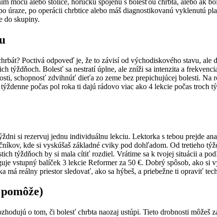
ním moču alebo stolice, horúčku spojenú s bolesťou chrbta, alebo ak bo
si po úraze, po operácii chrbtice alebo máš diagnostikovanú vyklenutú pla
ie do skupiny.
nu
chrbát? Poctivá odpoveď je, že to závisí od východiskového stavu, ale 
ich týždňoch. Bolesť sa nestratí úplne, ale zníži sa intenzita a frekven
osti, schopnosť zdvihnúť dieťa zo zeme bez prepichujúcej bolesti. Na ro
e týždenne počas pol roka ti dajú rádovo viac ako 4 lekcie počas troch
dni si rezervuj jednu individuálnu lekciu. Lektorka s tebou prejde an
čníkov, kde si vyskúšaš základné cviky pod dohľadom. Od tretieho týž
stich týždňoch by si mala cítiť rozdiel. Vrátime sa k tvojej situácii a
je vstupný balíček 3 lekcie Reformer za 50 €. Dobrý spôsob, ako si vysk
 má reálny priestor sledovať, ako sa hýbeš, a priebežne ti opraviť tec
i pomôže)
hodujú o tom, či bolesť chrbta naozaj ustúpi. Tieto drobnosti môžeš za