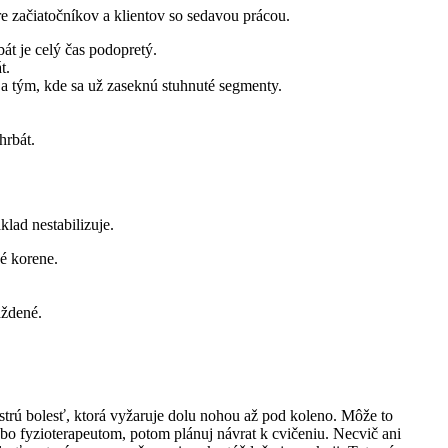
re začiatočníkov a klientov so sedavou prácou.
át je celý čas podopretý.
t.
 a tým, kde sa už zaseknú stuhnuté segmenty.
hrbát.
klad nestabilizuje.
é korene.
áždené.
 ostrú bolesť, ktorá vyžaruje dolu nohou až pod koleno. Môže to
ebo fyzioterapeutom, potom plánuj návrat k cvičeniu. Necvič ani