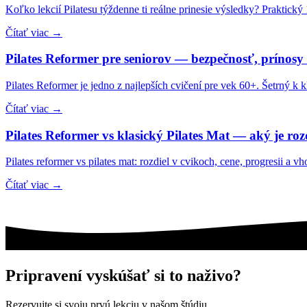
Koľko lekcií Pilatesu týždenne ti reálne prinesie výsledky? Praktick
Čítať viac →
Pilates Reformer pre seniorov — bezpečnosť, prínosy
Pilates Reformer je jedno z najlepších cvičení pre vek 60+. Šetrný k k
Čítať viac →
Pilates Reformer vs klasický Pilates Mat — aký je roz
Pilates reformer vs pilates mat: rozdiel v cvikoch, cene, progresii a 
Čítať viac →
Pripravení vyskúšať si to naživo?
Rezervujte si svoju prvú lekciu v našom štúdiu.