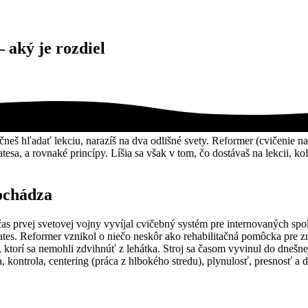
 aký je rozdiel
neš hľadať lekciu, narazíš na dva odlišné svety. Reformer (cvičenie na 
tesa, a rovnaké princípy. Líšia sa však v tom, čo dostávaš na lekcii, ko
pochádza
čas prvej svetovej vojny vyvíjal cvičebný systém pre internovaných s
ates. Reformer vznikol o niečo neskôr ako rehabilitačná pomôcka pre 
m, ktorí sa nemohli zdvihnúť z lehátka. Stroj sa časom vyvinul do dneš
 kontrola, centering (práca z hlbokého stredu), plynulosť, presnosť a d