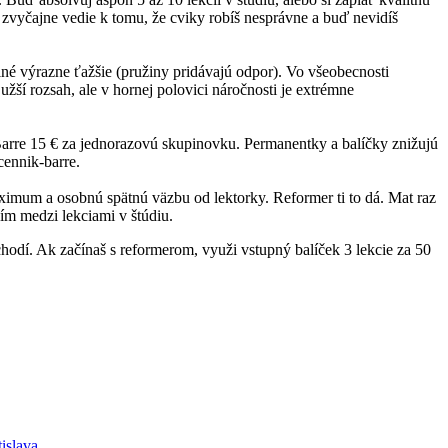
zvyčajne vedie k tomu, že cviky robíš nesprávne a buď nevidíš
 iné výrazne ťažšie (pružiny pridávajú odpor). Vo všeobecnosti
žší rozsah, ale v hornej polovici náročnosti je extrémne
a Barre 15 € za jednorazovú skupinovku. Permanentky a balíčky znižujú
cennik-barre.
maximum a osobnú spätnú väzbu od lektorky. Reformer ti to dá. Mat raz
ím medzi lekciami v štúdiu.
hodí. Ak začínaš s reformerom, využi vstupný balíček 3 lekcie za 50
islava.