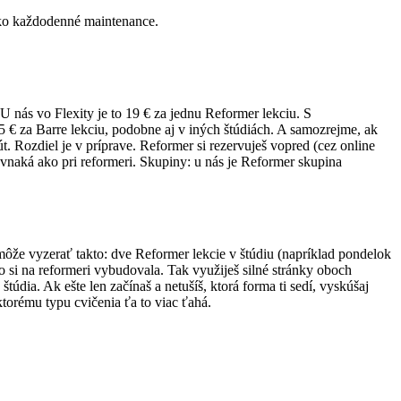
 ako každodenné maintenance.
U nás vo Flexity je to 19 € za jednu Reformer lekciu. S
5 € za Barre lekciu, podobne aj v iných štúdiách. A samozrejme, ak
t. Rozdiel je v príprave. Reformer si rezervuješ vopred (cez online
ovnaká ako pri reformeri. Skupiny: u nás je Reformer skupina
môže vyzerať takto: dve Reformer lekcie v štúdiu (napríklad pondelok
čo si na reformeri vybudovala. Tak využiješ silné stránky oboch
údia. Ak ešte len začínaš a netušíš, ktorá forma ti sedí, vyskúšaj
ktorému typu cvičenia ťa to viac ťahá.