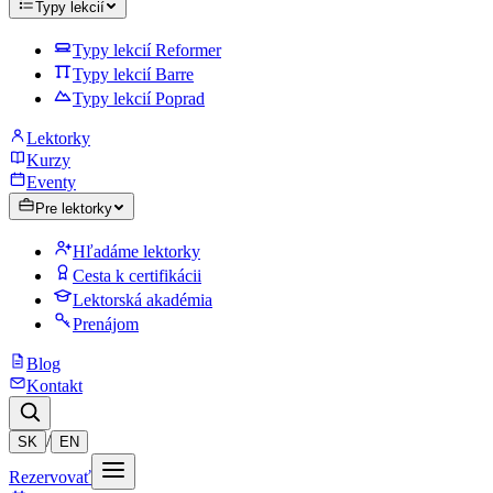
Typy lekcií
Typy lekcií Reformer
Typy lekcií Barre
Typy lekcií Poprad
Lektorky
Kurzy
Eventy
Pre lektorky
Hľadáme lektorky
Cesta k certifikácii
Lektorská akadémia
Prenájom
Blog
Kontakt
/
SK
EN
Rezervovať