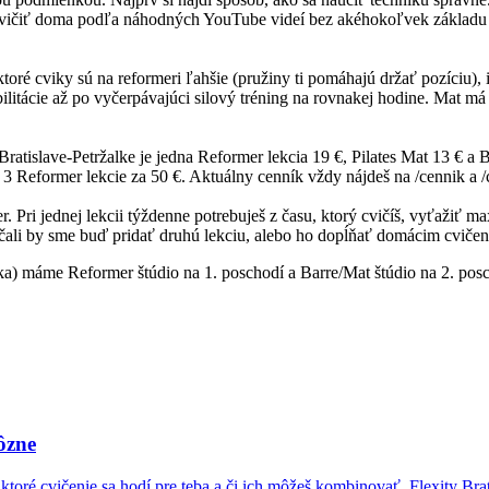
 Cvičiť doma podľa náhodných YouTube videí bez akéhokoľvek základu 
ktoré cviky sú na reformeri ľahšie (pružiny ti pomáhajú držať pozíciu),
litácie až po vyčerpávajúci silový tréning na rovnakej hodine. Mat má u
Bratislave-Petržalke je jedna Reformer lekcia 19 €, Pilates Mat 13 € 
3 Reformer lekcie za 50 €. Aktuálny cenník vždy nájdeš na /cennik a /
. Pri jednej lekcii týždenne potrebuješ z času, ktorý cvičíš, vyťažiť 
účali by sme buď pridať druhú lekciu, alebo ho dopĺňať domácim cvičen
ka) máme Reformer štúdio na 1. poschodí a Barre/Mat štúdio na 2. posc
ôzne
 ktoré cvičenie sa hodí pre teba a či ich môžeš kombinovať. Flexity Brat