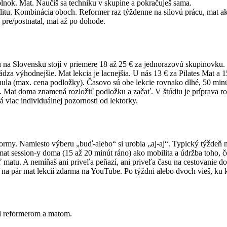
plnok. Mat. Naučíš sa techniku v skupine a pokračuješ sama.
abilitu. Kombinácia oboch. Reformer raz týždenne na silovú prácu, mat
 pre/postnatal, mat až po dohode.
 na Slovensku stojí v priemere 18 až 25 € za jednorazovú skupinovku. 
za výhodnejšie. Mat lekcia je lacnejšia. U nás 13 € za Pilates Mat a 1
 nula (max. cena podložky). Časovo sú obe lekcie rovnako dlhé, 50 minú
mov. Mat doma znamená rozložiť podložku a začať. V štúdiu je príprava r
viac individuálnej pozornosti od lektorky.
formy. Namiesto výberu „buď-alebo“ si urobia „aj-aj“. Typický týždeň 
e mat session-y doma (15 až 20 minút ráno) ako mobilita a údržba toho, 
matu. A nemíňaš ani priveľa peňazí, ani priveľa času na cestovanie do št
i na pár mat lekcií zdarma na YouTube. Po týždni alebo dvoch vieš, ku 
i reformerom a matom.