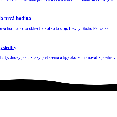
oja prvá hodina
rvá hodina, čo si obliecť a koľko to stojí. Flexity Studio Petržalka.
výsledky
ý 12-týždňový plán, znaky preťaženia a tipy ako kombinovať s posilňov