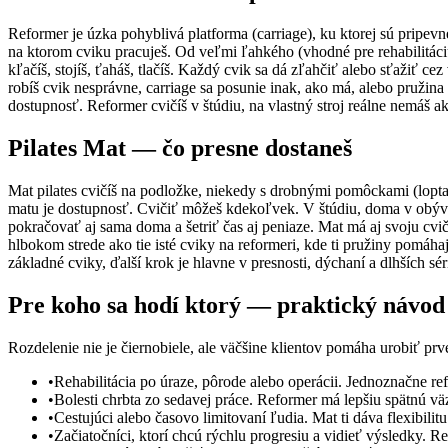
Reformer je úzka pohyblivá platforma (carriage), ku ktorej sú pripevn
na ktorom cviku pracuješ. Od veľmi ľahkého (vhodné pre rehabilitáciu) 
kľačíš, stojíš, ťaháš, tlačíš. Každý cvik sa dá zľahčiť alebo sťažiť ce
robíš cvik nesprávne, carriage sa posunie inak, ako má, alebo pružina
dostupnosť. Reformer cvičíš v štúdiu, na vlastný stroj reálne nemáš ako
Pilates Mat — čo presne dostaneš
Mat pilates cvičíš na podložke, niekedy s drobnými pomôckami (lopta,
matu je dostupnosť. Cvičiť môžeš kdekoľvek. V štúdiu, doma v obývač
pokračovať aj sama doma a šetriť čas aj peniaze. Mat má aj svoju cvi
hlbokom strede ako tie isté cviky na reformeri, kde ti pružiny pomáhaj
základné cviky, ďalší krok je hlavne v presnosti, dýchaní a dlhších sé
Pre koho sa hodí ktorý — praktický návod
Rozdelenie nie je čiernobiele, ale väčšine klientov pomáha urobiť prv
•
Rehabilitácia po úraze, pôrode alebo operácii. Jednoznačne ref
•
Bolesti chrbta zo sedavej práce. Reformer má lepšiu spätnú vä
•
Cestujúci alebo časovo limitovaní ľudia. Mat ti dáva flexibilit
•
Začiatočníci, ktorí chcú rýchlu progresiu a vidieť výsledky. Re