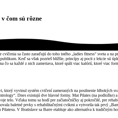
a v čom sú rôzne
Obe cvičenia sa často zaraďujú do toho istého „ladies fitness“ sveta a
likum. Keď sa však pozrieš bližšie, princípy aj pocit z lekcie sú úplne
 na čo sa každé z nich zameriava, ktoré spáli viac kalórií, ktoré viac fo
esovi, ktorý vyvinul systém cvičení zameraných na posilnenie hlbokých 
rology“. Dnes existujú dve hlavné formy. Mat Pilates (na podložke) a 
je telo. Vďaka tomu sa hodí pre začiatočníčky aj pokročilé, pre rehabil
ovala baletné prvky s rehabilitačnými cvikmi a vytvorila tak prvý „Bar
y a Pilatesu. V Bratislave sa Barre etabluje ako alternatíva k tradičným