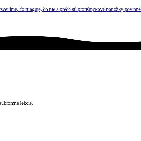
Vysvetlíme, čo funguje, čo nie a prečo sú protišmykové ponožky povinné
 súkromné lekcie.