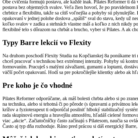
Obe cvičenia formujú postavu, ale každé inak. Pilates Reformer ti dá 
postava bez objemných svalov. Veľa žien hovorí, že po pravidelnom Pi
chrbtice a flexibilitu, takže sa cítiš voľnejšia a pohyby sú plynulej
opakovaní v jednej polohe doslova „spáliš“ sval do stavu, kedy už ne
koľko svalov v zadku a stehnách vlastne máš a koľko z nich nikdy po
flexibilné telo s dôrazom na chrbát a brucho, vyber si Pilates. A ak c
Typy Barre lekcií vo Flexity
Na druhom poschodí Flexity Studia na Kopčianskej 8a ponúkame tri rô
chceš pracovať s technikou bez extrémnej intenzity. Pohyby sú kontrol
formovaním. Pracuješ s malými závažiami, gumami a loptami, dostávaš 
väčší počet opakovaní. Hodí sa pre pokročilejšie klientky alebo ak hľa
Pre koho je čo vhodné
Pilates Reformer odporúčame, ak máš bolesti chrbta alebo si po zranení
na techniku, alebo si tehotná či po pôrode (s úpravami a privátnou l
krížov a fyzioterapeut ti odporúčal posilniť hlboký stabilizačný systé
rada skupinovú energiu a hravejšiu atmosféru, hľadáš cielené formovanie
viac „akcie“. Začiatočníčky často začínajú s Pilatesom, naučia sa ovlá
Často aj typ dňa rozhoduje. Ráno pred prácou si dáš energický Barre, 