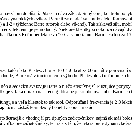
 navzájom dopĺňajú. Pilates ti dáva základ. Silný core, kontrolu pohy
 počas dynamických cvikov. Barre ti zase pridáva kardio efekt, formovan
 a 1-2× týždenne Barre (utorok alebo víkend). Tak získavaš silu, mobil
d medzi lekciami je jednoduchý. Niektoré klientky si dokonca dávajú dv
balíčkom 3 Reformer lekcie za 50 € a samostatnou Barre lekciou za 15 €
 viac kalórií ako Pilates, zhruba 300-450 kcal za 60 minút v porovnaní s
dnutie, Barre má v tomto miernu výhodu. Pilates ale viac formuje a bu
 nôh a sedacích svalov je Barre o niečo efektívnejší. Pulzujúce pohyby
lžuje vďaka dôrazu na strečing. Ideálne je kombinovať obe. Barre ich ton
unguje a veľa klientok to tak robí. Odporúčaná frekvencia je 2-3 lekc
stagnácii a získaš komplexný benefit z oboch metód.
sto šetrnejší a vhodnejší pre úplných začiatočníkov, najmä ak máš boles
ná voľba pre začiatočníčky, len ráta s tým, že lekcia bude dynamickejšia 