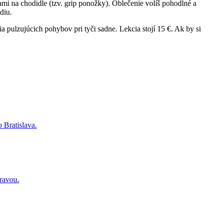
i na chodidle (tzv. grip ponožky). Oblečenie volíš pohodlné a
diu.
ia pulzujúcich pohybov pri tyči sadne. Lekcia stojí 15 €. Ak by si
o Bratislava.
travou.