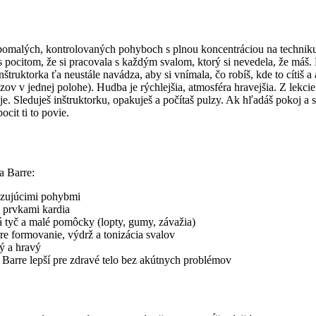
e o pomalých, kontrolovaných pohyboch s plnou koncentráciou na technik
s pocitom, že si pracovala s každým svalom, ktorý si nevedela, že máš. 
truktorka ťa neustále navádza, aby si vnímala, čo robíš, kde to cítiš
zov v jednej polohe). Hudba je rýchlejšia, atmosféra hravejšia. Z lekc
. Sleduješ inštruktorku, opakuješ a počítaš pulzy. Ak hľadáš pokoj a s
ocit ti to povie.
a Barre:
lzujúcimi pohybmi
s prvkami kardia
ná tyč a malé pomôcky (lopty, gumy, závažia)
arre formovanie, výdrž a tonizácia svalov
ký a hravý
, Barre lepší pre zdravé telo bez akútnych problémov