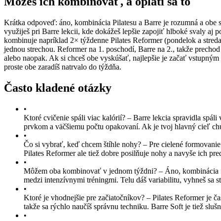
Môžeš ich kombinovať, a oplatí sa to
Krátka odpoveď: áno, kombinácia Pilatesu a Barre je rozumná a obe sa
využiješ pri Barre lekcii, kde dokážeš lepšie zapojiť hlboké svaly aj
kombinuje napríklad 2× týždenne Pilates Reformer (pondelok a streda)
jednou strechou. Reformer na 1. poschodí, Barre na 2., takže precho
alebo naopak. Ak si chceš obe vyskúšať, najlepšie je začať vstupným 
proste obe zaradíš natrvalo do týždňa.
Často kladené otázky
•
Ktoré cvičenie spáli viac kalórií?
–
Barre lekcia spravidla spáli
prvkom a väčšiemu počtu opakovaní. Ak je tvoj hlavný cieľ chu
•
Čo si vybrať, keď chcem štíhle nohy?
–
Pre cielené formovanie
Pilates Reformer ale tiež dobre posilňuje nohy a navyše ich pred
•
Môžem oba kombinovať v jednom týždni?
–
Áno, kombinácia f
medzi intenzívnymi tréningmi. Telu dáš variabilitu, vyhneš sa 
•
Ktoré je vhodnejšie pre začiatočníkov?
–
Pilates Reformer je ča
takže sa rýchlo naučíš správnu techniku. Barre Soft je tiež sluš
•