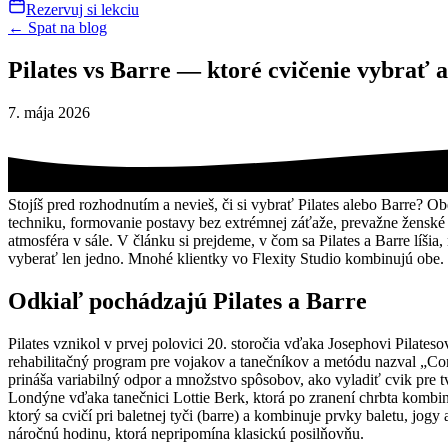
Rezervuj si lekciu
← Spat na blog
Pilates vs Barre — ktoré cvičenie vybrať 
7. mája 2026
Stojíš pred rozhodnutím a nevieš, či si vybrať Pilates alebo Barre? 
techniku, formovanie postavy bez extrémnej záťaže, prevažne ženské pub
atmosféra v sále. V článku si prejdeme, v čom sa Pilates a Barre líšia,
vyberať len jedno. Mnohé klientky vo Flexity Studio kombinujú obe.
Odkiaľ pochádzajú Pilates a Barre
Pilates vznikol v prvej polovici 20. storočia vďaka Josephovi Pilat
rehabilitačný program pre vojakov a tanečníkov a metódu nazval „Cont
prináša variabilný odpor a množstvo spôsobov, ako vyladiť cvik pre tvo
Londýne vďaka tanečnici Lottie Berk, ktorá po zranení chrbta kombin
ktorý sa cvičí pri baletnej tyči (barre) a kombinuje prvky baletu, jog
náročnú hodinu, ktorá nepripomína klasickú posilňovňu.