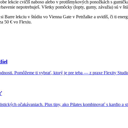
obe lekcie cvičíš naboso alebo v protišmykových ponožkách s gumičkam
 vybavenie nepotrebuješ. Všetky pomôcky (lopty, gumy, závažia) sú v štú
 Barre lekciu v štúdiu vo Vienna Gate v Petržalke a uvidíš, či ti energ
za 50 € vo Flexiu.
diel
vhodnosti. Pomôžeme ti vybrať, ktorý je pre teba — z praxe Flexity Studi
ť
stických očakávaniach. Plus tipy, ako Pilates kombinovať s kardio a s