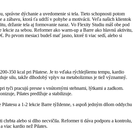
bu, správne dýchanie a uvedomenie si tela. Tieto schopnosti potom
ie a zábavu, ktorá ťa udrží v pohybe a motivácii. Veľa našich klientok
itu, držanie tela aj formovanie naraz. Vo Flexity Studiu máš obe pod
e lekcie za sebou. Reformer ako warm-up a Barre ako hlavnú aktivitu,
. Po prvom mesiaci budeš mať jasno, ktoré ti viac sedí, alebo si
 200-350 kcal pri Pilatese. Je to vďaka rýchlejšiemu tempu, kardio
duje silu, takže dlhodobý vplyv na metabolizmus je tiež významný.
 pri tyči pracujú presne s vnútornými stehnami, lýtkami a zadkom.
izuje, Pilates predlžuje a stabilizuje.
ie Pilatesu a 1-2 lekcie Barre týždenne, s aspoň jedným dňom oddychu
ti chrbta alebo si dlho necvičila. Reformer ti dáva podporu a kontrolu,
a viac kardio než Pilates.