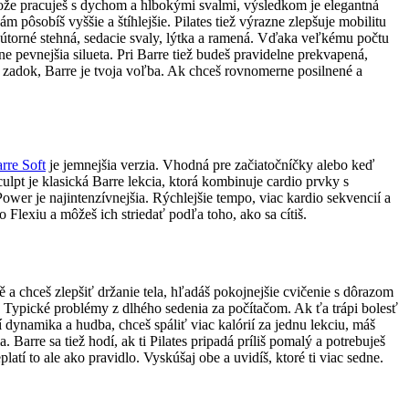
retože pracuješ s dychom a hlbokými svalmi, výsledkom je elegantná
ôsobíš vyššie a štíhlejšie. Pilates tiež výrazne zlepšuje mobilitu
 vnútorné stehná, sedacie svaly, lýtka a ramená. Vďaka veľkému počtu
 pevnejšia silueta. Pri Barre tiež budeš pravidelne prekvapená,
 zadok, Barre je tvoja voľba. Ak chceš rovnomerne posilnené a
rre Soft
je jemnejšia verzia. Vhodná pre začiatočníčky alebo keď
ulpt je klasická Barre lekcia, ktorá kombinuje cardio prvky s
wer je najintenzívnejšia. Rýchlejšie tempo, viac kardio sekvencií a
 Flexiu a môžeš ich striedať podľa toho, ako sa cítiš.
ě a chceš zlepšiť držanie tela, hľadáš pokojnejšie cvičenie s dôrazom
h. Typické problémy z dlhého sedenia za počítačom. Ak ťa trápi bolesť
í dynamika a hudba, chceš spáliť viac kalórií za jednu lekciu, máš
 Barre sa tiež hodí, ak ti Pilates pripadá príliš pomalý a potrebuješ
atí to ale ako pravidlo. Vyskúšaj obe a uvidíš, ktoré ti viac sedne.