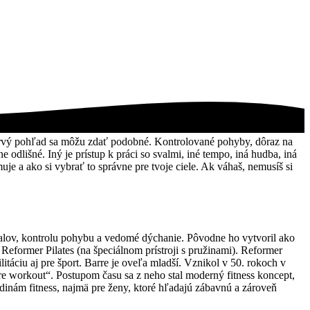
 na prvý pohľad sa môžu zdať podobné. Kontrolované pohyby, dôraz na
 odlišné. Iný je prístup k práci so svalmi, iné tempo, iná hudba, iná
rmuje a ako si vybrať to správne pre tvoje ciele. Ak váhaš, nemusíš si
svalov, kontrolu pohybu a vedomé dýchanie. Pôvodne ho vytvoril ako
Reformer Pilates (na špeciálnom prístroji s pružinami). Reformer
itáciu aj pre šport. Barre je oveľa mladší. Vznikol v 50. rokoch v
re workout“. Postupom času sa z neho stal moderný fitness koncept,
 hodinám fitness, najmä pre ženy, ktoré hľadajú zábavnú a zároveň