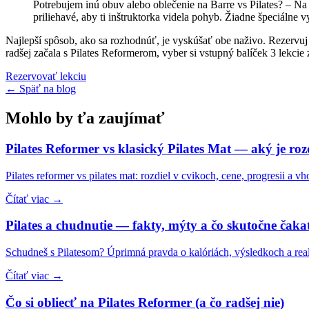
Potrebujem inú obuv alebo oblečenie na Barre vs Pilates?
–
Na 
priliehavé, aby ti inštruktorka videla pohyb. Žiadne špeciálne
Najlepší spôsob, ako sa rozhodnúť, je vyskúšať obe naživo. Rezervuj si
radšej začala s Pilates Reformerom, vyber si vstupný balíček 3 lekcie 
Rezervovať lekciu
← Späť na blog
Mohlo by ťa zaujímať
Pilates Reformer vs klasický Pilates Mat — aký je roz
Pilates reformer vs pilates mat: rozdiel v cvikoch, cene, progresii a 
Čítať viac →
Pilates a chudnutie — fakty, mýty a čo skutočne čaka
Schudneš s Pilatesom? Úprimná pravda o kalóriách, výsledkoch a reali
Čítať viac →
Čo si obliecť na Pilates Reformer (a čo radšej nie)