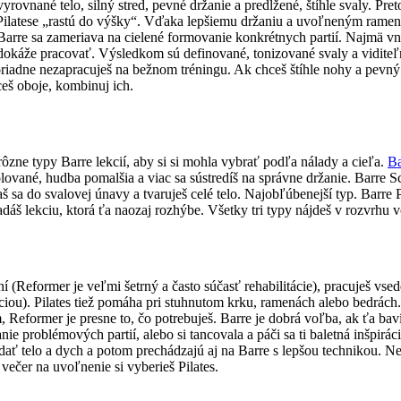
vyrovnané telo, silný stred, pevné držanie a predĺžené, štíhle svaly. P
latese „rastú do výšky“. Vďaka lepšiemu držaniu a uvoľneným ramenám p
šie. Barre sa zameriava na cielené formovanie konkrétnych partií. Najmä
dokáže pracovať. Výsledkom sú definované, tonizované svaly a viditeľne
riadne nezapracuješ na bežnom tréningu. Ak chceš štíhle nohy a pevný
hceš oboje, kombinuj ich.
zne typy Barre lekcií, aby si si mohla vybrať podľa nálady a cieľa.
Ba
ované, hudba pomalšia a viac sa sústredíš na správne držanie. Barre Sc
sa do svalovej únavy a tvaruješ celé telo. Najobľúbenejší typ. Barre Po
dáš lekciu, ktorá ťa naozaj rozhýbe. Všetky tri typy nájdeš v rozvrhu vo
 (Reformer je veľmi šetrný a často súčasť rehabilitácie), pracuješ vsed
ekciou). Pilates tiež pomáha pri stuhnutom krku, ramenách alebo bedrác
m, Reformer je presne to, čo potrebuješ. Barre je dobrá voľba, ak ťa bav
 problémových partií, alebo si tancovala a páči sa ti baletná inšpirácia.
dať telo a dych a potom prechádzajú aj na Barre s lepšou technikou. Nepl
večer na uvoľnenie si vyberieš Pilates.