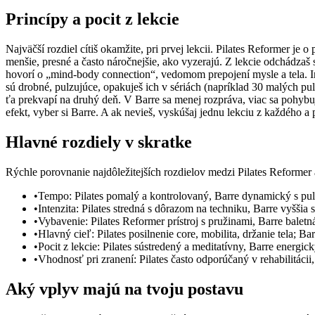
Princípy a pocit z lekcie
Najväčší rozdiel cítiš okamžite, pri prvej lekcii. Pilates Reformer j
menšie, presné a často náročnejšie, ako vyzerajú. Z lekcie odchádzaš 
hovorí o „mind-body connection“, vedomom prepojení mysle a tela. Inš
sú drobné, pulzujúce, opakuješ ich v sériách (napríklad 30 malých pul
ťa prekvapí na druhý deň. V Barre sa menej rozpráva, viac sa pohybuje
efekt, vyber si Barre. A ak nevieš, vyskúšaj jednu lekciu z každého a p
Hlavné rozdiely v skratke
Rýchle porovnanie najdôležitejších rozdielov medzi Pilates Reformer 
•
Tempo: Pilates pomalý a kontrolovaný, Barre dynamický s pu
•
Intenzita: Pilates stredná s dôrazom na techniku, Barre vyššia 
•
Vybavenie: Pilates Reformer prístroj s pružinami, Barre balet
•
Hlavný cieľ: Pilates posilnenie core, mobilita, držanie tela; B
•
Pocit z lekcie: Pilates sústredený a meditatívny, Barre energic
•
Vhodnosť pri zranení: Pilates často odporúčaný v rehabilitácii
Aký vplyv majú na tvoju postavu