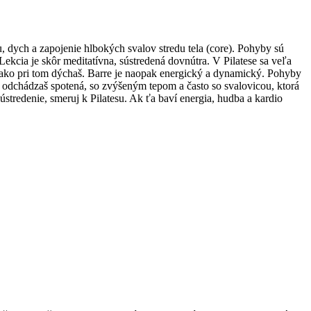
u, dych a zapojenie hlbokých svalov stredu tela (core). Pohyby sú
Lekcia je skôr meditatívna, sústredená dovnútra. V Pilatese sa veľa
 a ako pri tom dýchaš. Barre je naopak energický a dynamický. Pohyby
ie odchádzaš spotená, so zvýšeným tepom a často so svalovicou, ktorá
ústredenie, smeruj k Pilatesu. Ak ťa baví energia, hudba a kardio