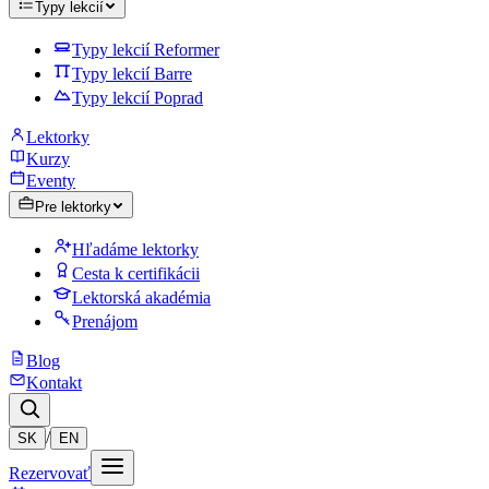
Typy lekcií
Typy lekcií Reformer
Typy lekcií Barre
Typy lekcií Poprad
Lektorky
Kurzy
Eventy
Pre lektorky
Hľadáme lektorky
Cesta k certifikácii
Lektorská akadémia
Prenájom
Blog
Kontakt
/
SK
EN
Rezervovať