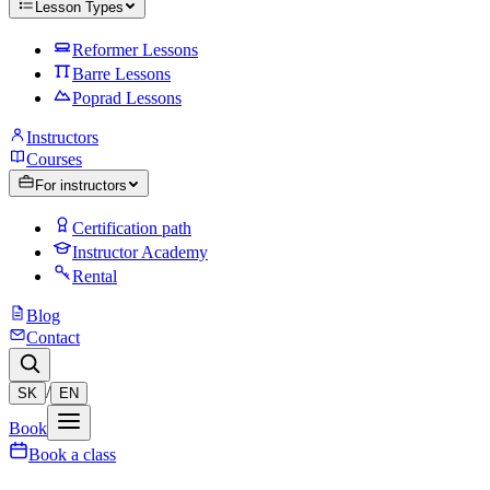
Lesson Types
Reformer Lessons
Barre Lessons
Poprad Lessons
Instructors
Courses
For instructors
Certification path
Instructor Academy
Rental
Blog
Contact
/
SK
EN
Book
Book a class