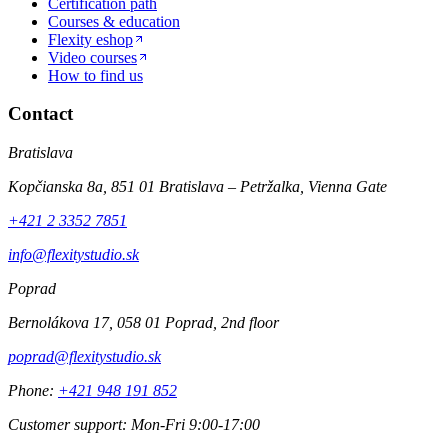
Certification path
Courses & education
Flexity eshop
Video courses
How to find us
Contact
Bratislava
Kopčianska 8a, 851 01 Bratislava – Petržalka, Vienna Gate
+421 2 3352 7851
info@flexitystudio.sk
Poprad
Bernolákova 17, 058 01 Poprad, 2nd floor
poprad@flexitystudio.sk
Phone
:
+421 948 191 852
Customer support
:
Mon-Fri 9:00-17:00