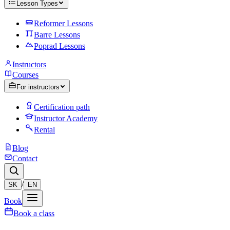
Lesson Types
Reformer Lessons
Barre Lessons
Poprad Lessons
Instructors
Courses
For instructors
Certification path
Instructor Academy
Rental
Blog
Contact
/
SK
EN
Book
Book a class